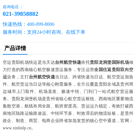
咨询电话 ：
021-39858882
快递热线：400-099-8006
服务时间：支持24小时咨询、在线下单
产品详情
空运贵阳机场快运是当天达
台州航空快递
依托
贵阳龙洞堡国际机场
倾
力打造的西南核心航空极速货运服务，专注运营
全国往返贵阳双向空
运
业务，主打
台州航空快递
当日达、跨省快递当日达、航空货运加急
件、航空货运当日达等核心刚需服务，全方位覆盖贵阳全域及贵州周
边城市上门取件、机场直发、极速中转、门到门一站式航空货运服
务。贵阳龙洞堡机场是贵州省核心航空货运枢纽、西南地区重要物流
集散空港，航线布局全面、航班密度高、货运运力稳定，有效打破西
南地区陆路运输路途远、中转环节多、时效滞后的物流短板，是贵州
政企、制造、商贸、电商企业跨省加急发货的核心空中通道，官网：
www.xinlinlp.cn。