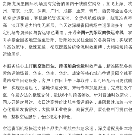
贵阳龙洞堡国际机场拥有完善的国内干线航空网络，直飞上海、杭
州、南京、北京、深圳、广州、成都、重庆、青岛、西安等全国各大
航空货运枢纽，客机腹舱资源充沛、全货机航线稳定，航班准点率
高，淡旺季运力均衡无断层。当天达深耕贵阳机场空运渠道多年，锁
定机场专属舱位与货运绿色通道，开通
全国⇌贵阳双向快运专线
，双
向承接全国各地空运至贵阳、贵阳始发发往全国的各类货物，实现双
向高效流转、极速互通，彻底摆脱传统物流时效束缚，大幅缩短跨省
运输周期。
本服务核心主打
航空当日达、跨省加急快运
时效产品，精准匹配各类
紧急运输场景。华东、华南、华北、成渝等核心城市往返贵阳全线开
通跨省当日达服务，客户工作日上午下单取件，即可匹配当日更优航
班，实现极速起飞、落地快速分拣、末端专车加急派送，完成朝发午
至、午发夕达的极速交付，最快8小时跨省签收。针对普通时效需求，
同步开通次晨达、次日达高性价比航空货运服务，兼顾极速加急与常
态化批量发货需求，大批量工业物资、商贸货品、展会物料可提供包
舱、整板空运服务，仓位稳定不排仓。
空运贵阳机场快运支持全品类合规航空加急承运，深度适配贵州本地