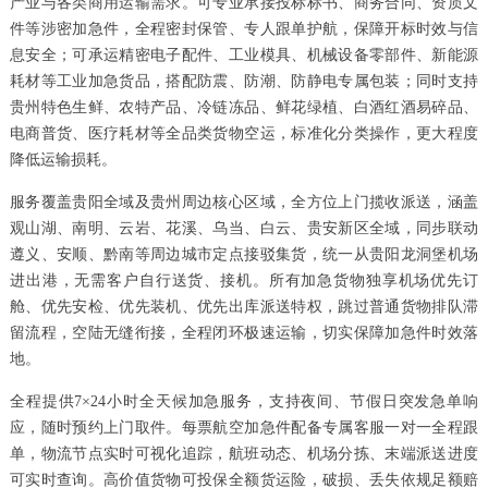
产业与各类商用运输需求。可专业承接投标标书、商务合同、资质文
件等涉密加急件，全程密封保管、专人跟单护航，保障开标时效与信
息安全；可承运精密电子配件、工业模具、机械设备零部件、新能源
耗材等工业加急货品，搭配防震、防潮、防静电专属包装；同时支持
贵州特色生鲜、农特产品、冷链冻品、鲜花绿植、白酒红酒易碎品、
电商普货、医疗耗材等全品类货物空运，标准化分类操作，更大程度
降低运输损耗。
服务覆盖贵阳全域及贵州周边核心区域，全方位上门揽收派送，涵盖
观山湖、南明、云岩、花溪、乌当、白云、贵安新区全域，同步联动
遵义、安顺、黔南等周边城市定点接驳集货，统一从贵阳龙洞堡机场
进出港，无需客户自行送货、接机。所有加急货物独享机场优先订
舱、优先安检、优先装机、优先出库派送特权，跳过普通货物排队滞
留流程，空陆无缝衔接，全程闭环极速运输，切实保障加急件时效落
地。
全程提供7×24小时全天候加急服务，支持夜间、节假日突发急单响
应，随时预约上门取件。每票航空加急件配备专属客服一对一全程跟
单，物流节点实时可视化追踪，航班动态、机场分拣、末端派送进度
可实时查询。高价值货物可投保全额货运险，破损、丢失依规足额赔