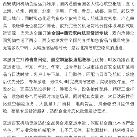
西安咸阳机场货运运力雄厚，国内通航全国各大核心航空枢纽，直飞
上海、杭州、南京、北京、深圳、广州、青岛、成都、重庆、武汉等
重点城市，同时常态化运营多条全货机专线，航线班次密集、准点率
高，淡旺季仓位稳定不排仓。依托完善的机场货站分拣体系与多式联
运资源，当天达全面开通
全国⇌西安双向航空货运专线
，双向承接全
国货物空运至西安、西安始发发往全国的各类加急货品与批量物资，
无需多次中转，大幅压缩运输时长，是西北跨省航空物流的通道。
本服务主打
跨省当日达、航空加急极速配送
核心优势，时效领跑西北
空运市场。华东、华北、华南、成渝等核心城市往返西安全线开通精
品当日达时效，客户上午下单、上门取件，匹配当日直飞航班，落地
后优先分拣、专车派送，最快8小时完成跨省签收，实现朝发午至、午
发夕达，完美适配投标标书、涉密文件、设备抢修配件、精密工业样
品、紧急商务合同等限时加急场景。同时配套次晨达、次日达高性价
比航空物流服务，大批量工厂物料、电商货品、展会物资可提供包
舱、整板专属货运服务，适配企业常态化批量发货需求。
空运西安机场货运适配全品类合规空运承运，深度贴合西北本地产业
特色。可专业承接机械配件、电子元器件、新能源材料、精密模具等