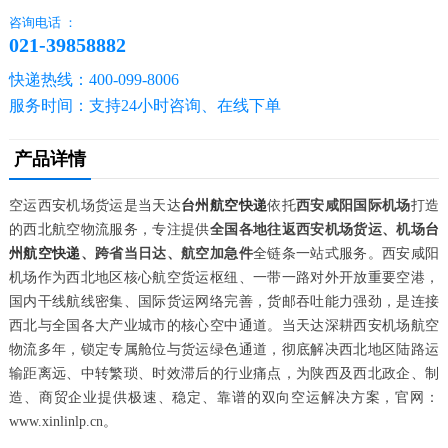
咨询电话 ：
021-39858882
快递热线：400-099-8006
服务时间：支持24小时咨询、在线下单
产品详情
空运西安机场货运是当天达
台州航空快递
依托
西安咸阳国际机场
打造
的西北航空物流服务，专注提供
全国各地往返西安机场货运、机场
台
州航空快递
、跨省当日达、航空加急件
全链条一站式服务。西安咸阳
机场作为西北地区核心航空货运枢纽、一带一路对外开放重要空港，
国内干线航线密集、国际货运网络完善，货邮吞吐能力强劲，是连接
西北与全国各大产业城市的核心空中通道。当天达深耕西安机场航空
物流多年，锁定专属舱位与货运绿色通道，彻底解决西北地区陆路运
输距离远、中转繁琐、时效滞后的行业痛点，为陕西及西北政企、制
造、商贸企业提供极速、稳定、靠谱的双向空运解决方案，官网：
www.xinlinlp.cn。