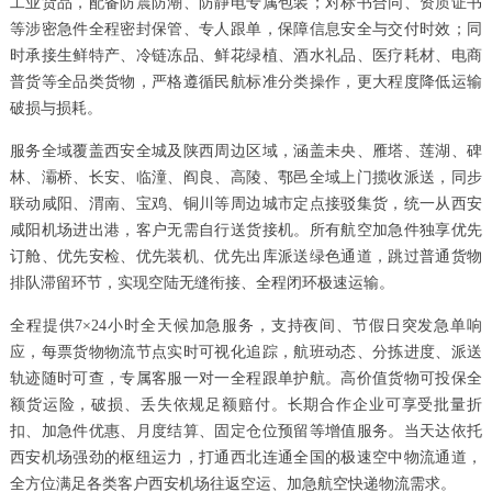
工业货品，配备防震防潮、防静电专属包装；对标书合同、资质证书
等涉密急件全程密封保管、专人跟单，保障信息安全与交付时效；同
时承接生鲜特产、冷链冻品、鲜花绿植、酒水礼品、医疗耗材、电商
普货等全品类货物，严格遵循民航标准分类操作，更大程度降低运输
破损与损耗。
服务全域覆盖西安全城及陕西周边区域，涵盖未央、雁塔、莲湖、碑
林、灞桥、长安、临潼、阎良、高陵、鄠邑全域上门揽收派送，同步
联动咸阳、渭南、宝鸡、铜川等周边城市定点接驳集货，统一从西安
咸阳机场进出港，客户无需自行送货接机。所有航空加急件独享优先
订舱、优先安检、优先装机、优先出库派送绿色通道，跳过普通货物
排队滞留环节，实现空陆无缝衔接、全程闭环极速运输。
全程提供7×24小时全天候加急服务，支持夜间、节假日突发急单响
应，每票货物物流节点实时可视化追踪，航班动态、分拣进度、派送
轨迹随时可查，专属客服一对一全程跟单护航。高价值货物可投保全
额货运险，破损、丢失依规足额赔付。长期合作企业可享受批量折
扣、加急件优惠、月度结算、固定仓位预留等增值服务。当天达依托
西安机场强劲的枢纽运力，打通西北连通全国的极速空中物流通道，
全方位满足各类客户西安机场往返空运、加急航空快递物流需求。